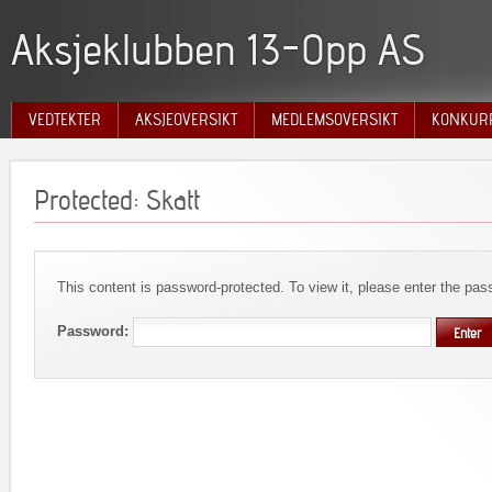
Aksjeklubben 13-Opp AS
VEDTEKTER
AKSJEOVERSIKT
MEDLEMSOVERSIKT
KONKUR
2026
2023
Protected: Skatt
2022
2021
2020
This content is password-protected. To view it, please enter the pa
2019
2018
Password:
2017
2016
2015
2014
2013
2012