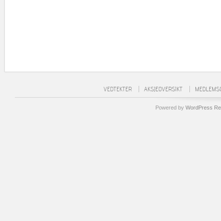
VEDTEKTER
AKSJEOVERSIKT
MEDLEMSO
Powered by
WordPress Re