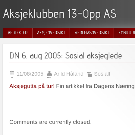
Aksjeklubben 13-Opp AS
VEDTEKTER
AKSJEOVERSIKT
MEDLEMSOVERSIKT
KONKUR
2026
2023
DN 6. aug 2005: Sosial aksjeglede
2022
2021
2020
11/08/2005
Arild Håland
Sosialt
2019
Aksjegutta på tur!
Fin artikkel fra Dagens Næring
2018
2017
2016
2015
2014
Comments are currently closed.
2013
2012