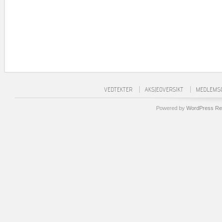
VEDTEKTER
AKSJEOVERSIKT
MEDLEMSO
Powered by
WordPress Re